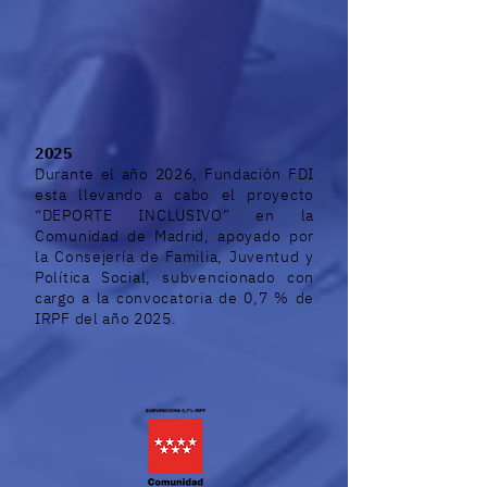
2025
Durante el año 2026, Fundación FDI
esta llevando a cabo el proyecto
“DEPORTE INCLUSIVO” en la
Comunidad de Madrid, apoyado por
la Consejería de Familia, Juventud y
Política Social, subvencionado con
cargo a la convocatoria de 0,7 % de
IRPF del año 2025.