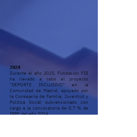
2024
Durante el año 2025, Fundación FDI
ha llevado a cabo el proyecto
“DEPORTE INCLUSIVO” en la
Comunidad de Madrid, apoyado por
la Consejería de Familia, Juventud y
Política Sociál subvencionado con
cargo a la convocatoria de 0,7 % de
IRPF del año 2024.