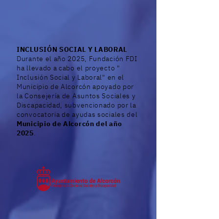
INCLUSIÓN SOCIAL Y LABORAL
Durante el año 2025, Fundación FDI
ha llevado a cabo el proyecto "
Inclusión Social y Laboral" en el
Municipio de Alcorcón apoyado por
la Consejería de Asuntos Sociales y
Discapacidad, subvencionado por la
convocatoria de ayudas sociales del
Municipio de Alcorcón del año
2025
.