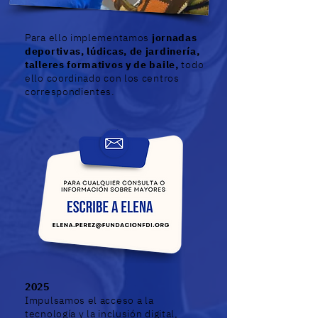
Para ello implementamos
jornadas
deportivas, lúdicas, de jardinería,
talleres formativos y de baile,
todo
ello coordinado con los centros
correspondientes.
2025
Impulsamos el acceso a la
tecnología y la inclusión digital,