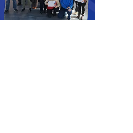
2020
Además en 2020 trabajamos junto
con
Volies
en una gran
iniciativa
solidaria
que consistía en escribir
cartas a nuestros mayores, en los
peores momentos de la pandemia,
consiguiendo acercar a más de 3.000
personas la ilusión por tener al otro
lado a una persona pendiente de su
respuesta.