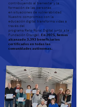
contribuyendo al bienestar y la
formación de las personas
en situaciones de vulnerabilidad.
Nuestro compromiso con la
educación digital transforma vidas a
través del
programa Reto Rural Digital junto a la
Fundación Orangel.
En 2025, hemos
alcanzado 3.393 beneficiarios
certificados en todas las
comunidades autónomas.